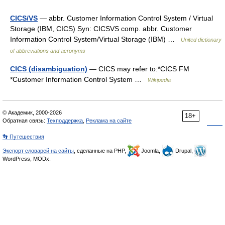
CICS/VS
— abbr. Customer Information Control System / Virtual
Storage (IBM, CICS) Syn: CICSVS comp. abbr. Customer
Information Control System/Virtual Storage (IBM) …
United dictionary
of abbreviations and acronyms
CICS (disambiguation)
— CICS may refer to:*CICS FM
*Customer Information Control System …
Wikipedia
© Академик, 2000-2026
18+
Обратная связь:
Техподдержка
,
Реклама на сайте
👣 Путешествия
Экспорт словарей на сайты
, сделанные на PHP,
Joomla,
Drupal,
WordPress, MODx.